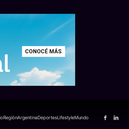
io
Región
Argentina
Deportes
Lifestyle
Mundo