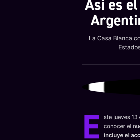
Así es e
Argenti
La Casa Blanca co
Estados
E
ste jueves 13
conocer el nu
incluye el ac