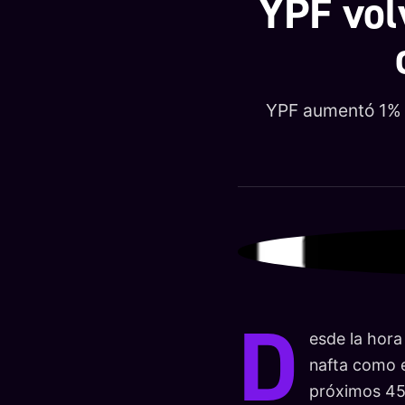
YPF vol
YPF aumentó 1% e
D
esde la hora
nafta como e
próximos 45 d