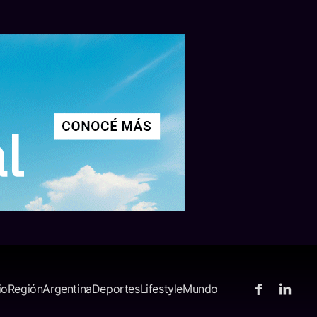
io
Región
Argentina
Deportes
Lifestyle
Mundo