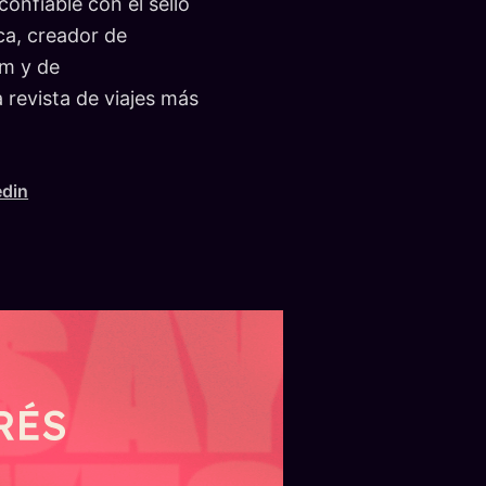
onfiable con el sello
ca, creador de
m y de
evista de viajes más
edin