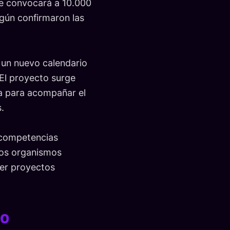
que convocará a 10.000
egún confirmaron las
 un nuevo calendario
 El proyecto surge
da para acompañar el
.
e competencias
 los organismos
cer proyectos
to