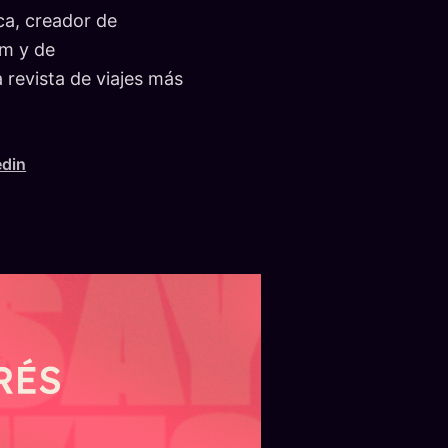
ca, creador de
m y de
evista de viajes más
edin
ROSARIO — AYER