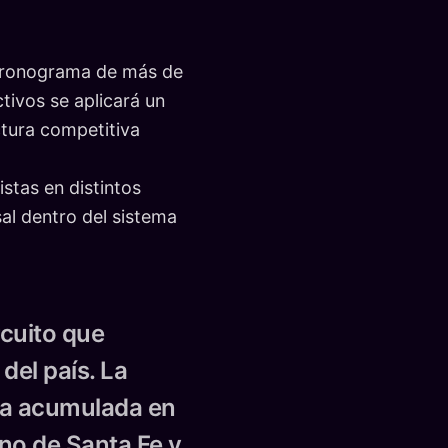
 cronograma de más de
tivos se aplicará un
ctura competitiva
stas en distintos
al dentro del sistema
rcuito que
del país. La
cia acumulada en
no de Santa Fe y