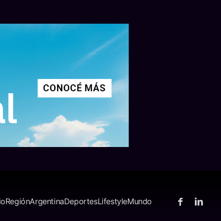
io
Región
Argentina
Deportes
Lifestyle
Mundo