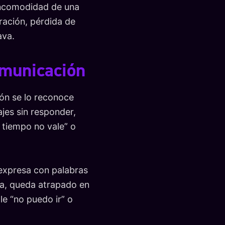
 incomodidad de una
ración, pérdida de
ava.
comunicación
ión se lo reconoce
jes sin responder,
u tiempo no vale” o
 expresa con palabras
ara, queda atrapado en
e “no puedo ir” o