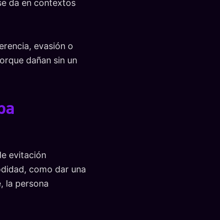
 se da en contextos
ferencia, evasión o
porque dañan sin un
pa
e evitación
modidad, como dar una
e, la persona