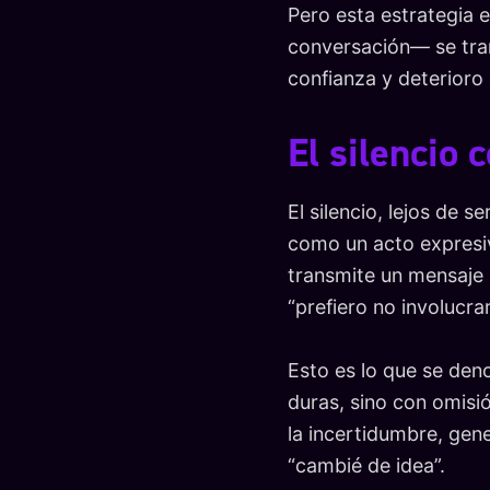
Pero esta estrategia 
conversación— se tran
confianza y deterioro d
El silencio
El silencio, lejos de 
como un acto expresiv
transmite un mensaje i
“prefiero no involucra
Esto es lo que se den
duras, sino con omisi
la incertidumbre, gen
“cambié de idea”.