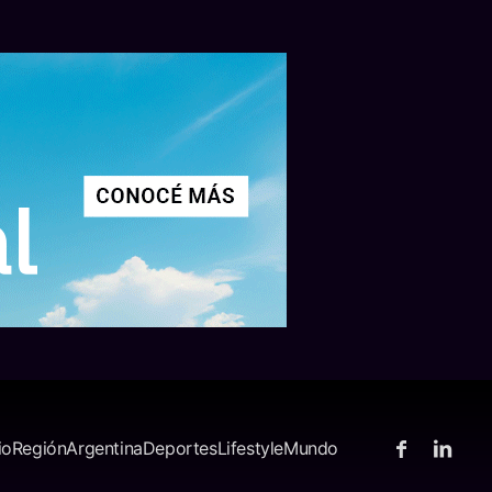
io
Región
Argentina
Deportes
Lifestyle
Mundo