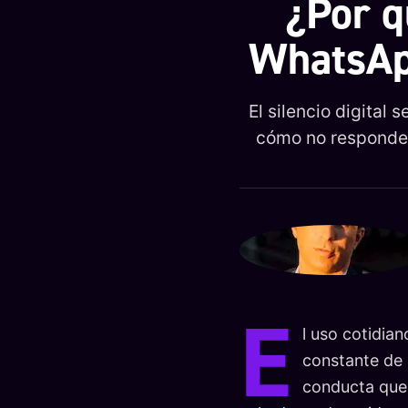
¿Por q
WhatsApp
El silencio digital
cómo no responder
E
l uso cotidia
constante de 
conducta que 