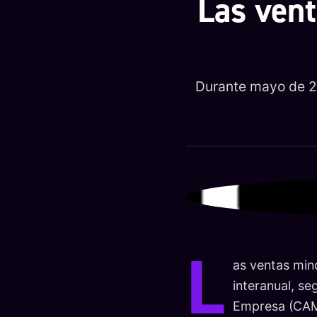
Las ven
Durante mayo de 20
L
as ventas min
interanual, s
Empresa (CAME