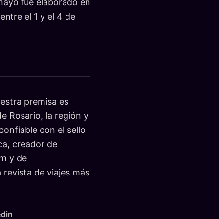
 mayo fue elaborado en
ntre el 1 y el 4 de
stra premisa es
e Rosario, la región y
onfiable con el sello
ca, creador de
m y de
evista de viajes más
edin