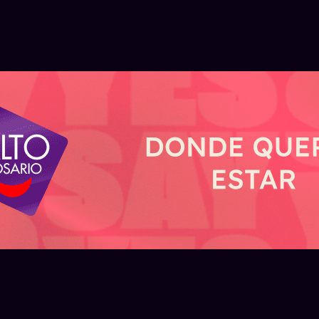
IÉRCOLES 5 DE AGOSTO
ahora, Personal
ARGENTINA — SÁBADO 1 DE AGOSTO
En julio volvió a c
rmite comprar y
venta de autos 0
 dólares MEP
¿cuáles fueron lo
su app
modelos más ven
Pay incorporó la compra
e dólares MEP desde su
La venta de autos 0KM a
apertura gratuita de una
43.758 unidades en julio