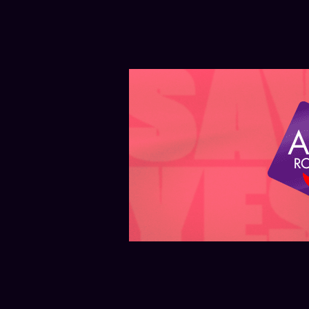
ARGENTINA — MIÉRCOLES 5 DE AGOSTO
ARGENTINA — M
El Papa León XIV
Desde 
visitará Argentina del 8
Pay pe
al 11 de noviembre de
vender
2026
desde 
El Papa León XIV visitará
Personal 
Argentina del 8 al 11 de noviembre
y venta d
y recorrerá Buenos Aires, Córdoba
app, con 