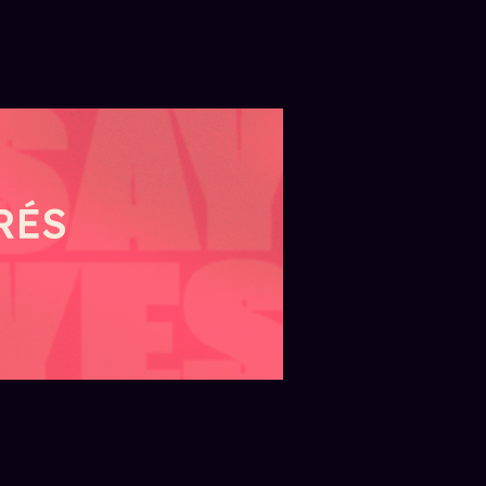
ARGENTINA — JUEVES 30 DE JULIO
aer la
Los 10 autos híbridos y
KM:
eléctricos más vendidos
s
de Argentina
didos?
Uno de cada siete vehículos 0 km
lcanzó las
vendidos en Argentina
 de 2026.
corresponde a autos híbridos y