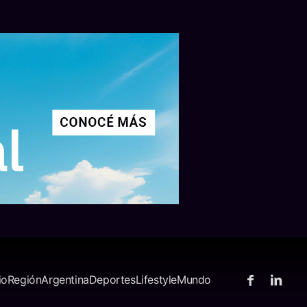
io
Región
Argentina
Deportes
Lifestyle
Mundo