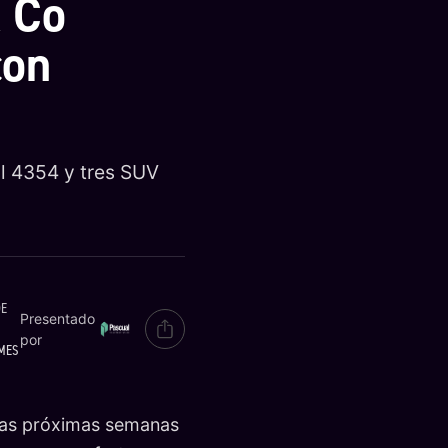
& Co
con
al 4354 y tres SUV
DE
Presentado
por
MES
 las próximas semanas