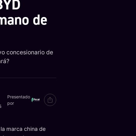
 BYD
 mano de
vo concesionario de
ará?
Presentado
por
S
 la marca china de