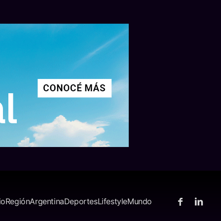
io
Región
Argentina
Deportes
Lifestyle
Mundo