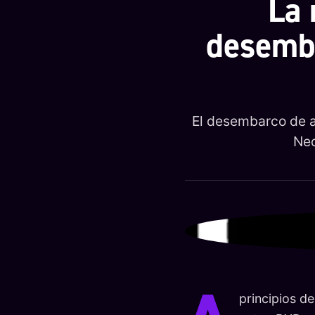
La 
desemba
El desembarco de a
Neo
principios d