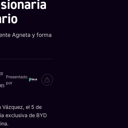
esionaria
rio
iente Agneta y forma
 DE
Presentado
por
MES
n Vázquez, el 5 de
ria exclusiva de BYD
ina.