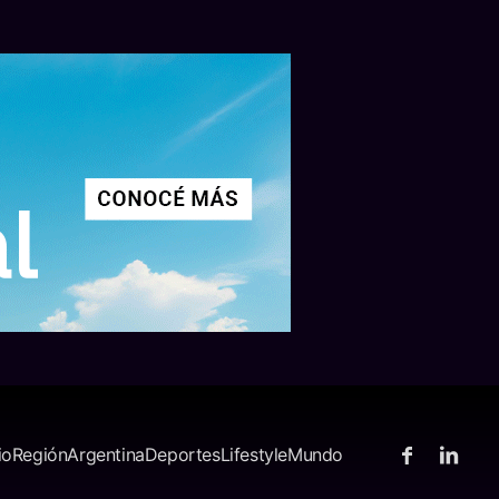
io
Región
Argentina
Deportes
Lifestyle
Mundo