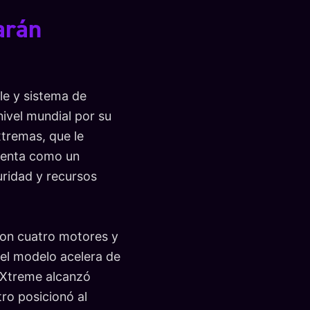
arán
le y sistema de
nivel mundial por su
tremas, que le
esenta como un
ridad y recursos
con cuatro motores y
 del modelo acelera de
9 Xtreme alcanzó
ro posicionó al