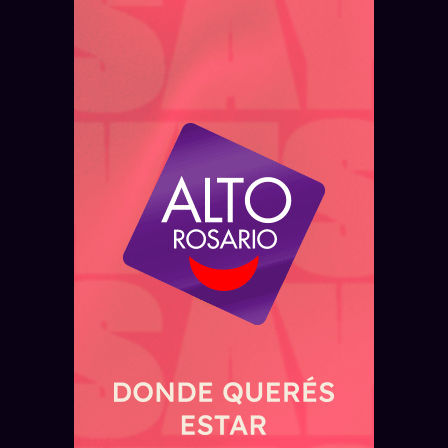
ROSARIO — HOY
ROSARIO — HOY
ROSARIO — HOY
Buscan sumar un paseo comercial
Avanzan las obras de ampliación
Así es Mostra Gallery: la nueva
ROSARIO — HOY
con 11 nuevos locales en el
Ya funciona el primer remise
del Museo Castagnino: ¿cómo
galería de arte contemporáneo en
aeropuerto de Rosario
híbrido de Rosario
quedará?
Rosario
El aeropuerto de Rosario licita 11 nuevos locales
Rosario habilitó su primer remise híbrido, un
El Museo Castagnino de Rosario avanza con una
Mostra Gallery abrió en Rosario con una muestra