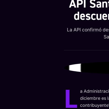
API San
descue
La API confirmó de
Sa
L
a Administraci
diciembre es l
contribuyente”