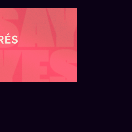
REGIÓN — LUNES 3 DE AGOSTO
o es el
Juegos Sudamericanos
ntal
2026: ya está lista la
uke
pista del velódromo de
Rafaela
tro
El Velódromo de Rafaela ya tiene
850 metros
lista su pista profesional
 Arturo
homologad para los Juegos
tiespacio
Sudamericanos 2026