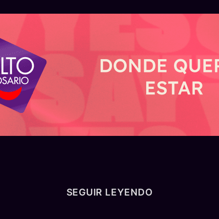
REGIÓN — MIÉRCOLES 5 DE AGOSTO
sta Rosario –
Funes Buró 2: cóm
e: arrancan las
proyecto de Rose
de la segunda
Inversiones y Ja
el tercer carril
Desarrollos
 etapa del tercer carril
Funes Buró 2 tendrá cua
,5 kilómetros entre San
locales, 14 oficinas y 1.
 Timbúes y mejorará la
cuadrados sobre avenida
SEGUIR LEYENDO
n hacia los puertos
Illia, dentro de Vida Mul