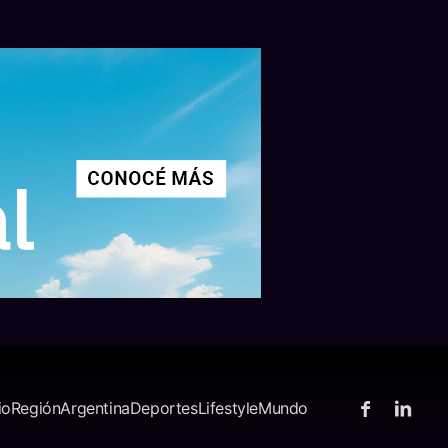
io
Región
Argentina
Deportes
Lifestyle
Mundo