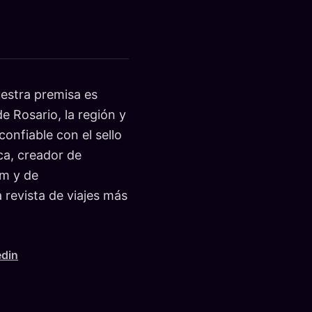
stra premisa es
e Rosario, la región y
onfiable con el sello
ca, creador de
m y de
evista de viajes más
edin