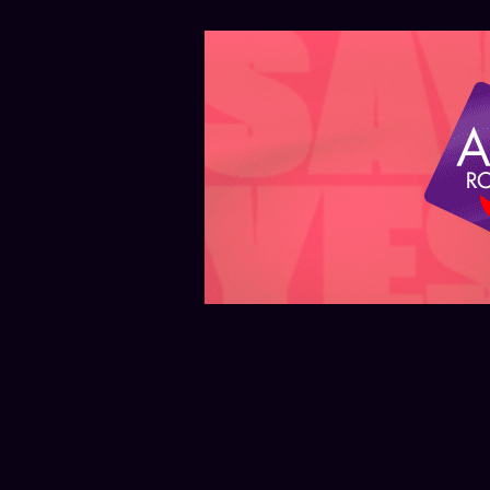
REGIÓN — AYER
REGIÓN — AYER
Autopi
Starbucks abrirá su
Santa F
primera tienda en Funes
obras 
en 2027
etapa d
La primera tienda de Starbucks en
Funes está programada para
La segunda
inaugurar en 2027 en el nuevo
sumará 17
centro comercial Faustina Funes
Lorenzo y
Mall
circulació