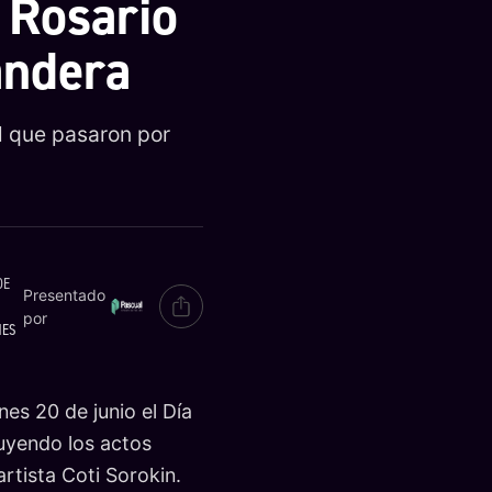
 Rosario
andera
l que pasaron por
DE
Presentado
por
MES
es 20 de junio el Día
luyendo los actos
rtista Coti Sorokin.