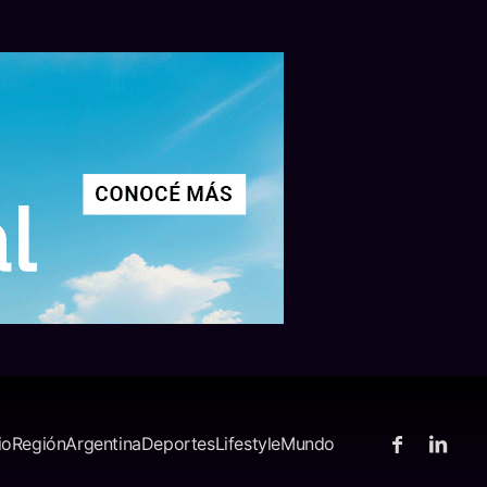
io
Región
Argentina
Deportes
Lifestyle
Mundo